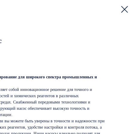
с
зирование для широкого спектра промышленных и
ляет собой инновационное решение для точного и
стей и химических реагентов в различных
редах. Снабженный передовыми технологиями и
рующий насос обеспечивает высокую точность и
атации.
 вы можете быть уверены в точности и надежности при
х реагентов, удобстве настройки и контроля потока, а
ходах продукции. Наши насосы идеально подходят для