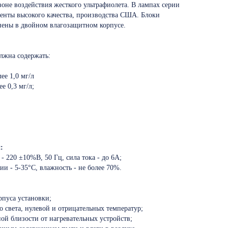
оне воздействия жесткого ультрафиолета. В лампах серии
енты высокого качества, производства США. Блоки
нены в двойном влагозащитном корпусе.
олжна содержать:
ее 1,0 мг/л
е 0,3 мг/л;
:
- 220 ±10%В, 50 Гц, сила тока - до 6А;
ии - 5-35°С, влажность - не более 70%.
рпуса установки;
о света, нулевой и отрицательных температур;
ой близости от нагревательных устройств;