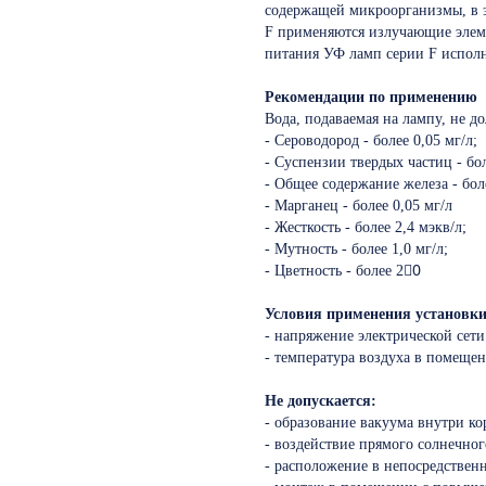
содержащей микроорганизмы, в з
F применяются излучающие элем
питания УФ ламп серии F испол
Рекомендации по применению
Вода, подаваемая на лампу, не д
- Сероводород - более 0,05 мг/л;
- Суспензии твердых частиц - бол
- Общее содержание железа - боле
- Марганец - более 0,05 мг/л
- Жесткость - более 2,4 мэкв/л;
- Мутность - более 1,0 мг/л;
- Цветность - более 20ْ
Условия применения установки
- напряжение электрической сети 
- температура воздуха в помещен
Не допускается:
- образование вакуума внутри ко
- воздействие прямого солнечног
- расположение в непосредственн