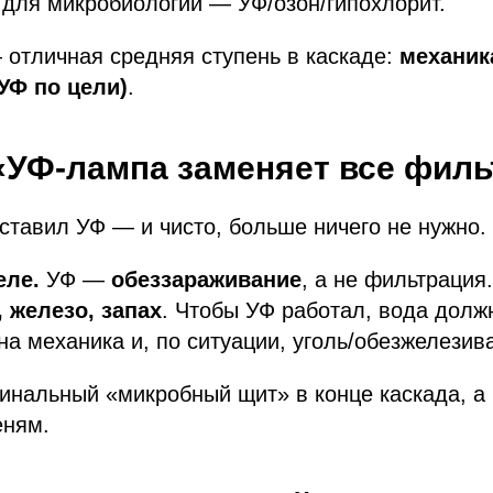
 для микробиологии — УФ/озон/гипохлорит.
 отличная средняя ступень в каскаде:
механик
УФ по цели)
.
«УФ-лампа заменяет все фил
тавил УФ — и чисто, больше ничего не нужно.
еле.
УФ —
обеззараживание
, а не фильтрация
, железо, запах
. Чтобы УФ работал, вода долж
на механика и, по ситуации, уголь/обезжелезив
нальный «микробный щит» в конце каскада, а 
еням.