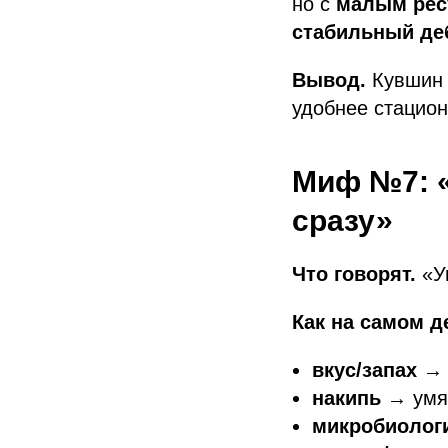
но с
малым рес
стабильный де
Вывод.
Кувшин 
удобнее стацион
Миф №7: 
сразу»
Что говорят.
«Ун
Как на самом д
вкус/запах
→ 
накипь
→ умя
микробиолог