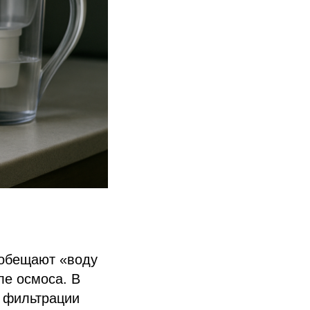
 обещают «воду
ле осмоса. В
в фильтрации