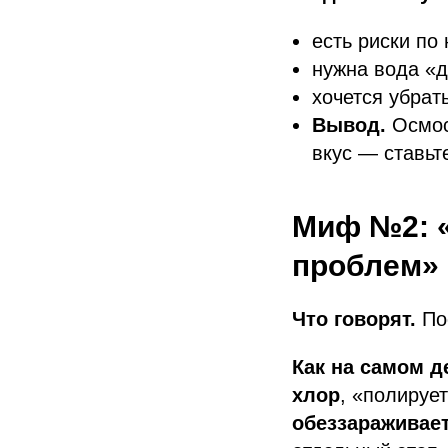
есть риски по
нужна вода «д
хочется убрат
Вывод.
Осмос
вкус — ставьт
Миф №2: «
проблем»
Что говорят.
Пос
Как на самом д
хлор
, «полирует
обеззараживае