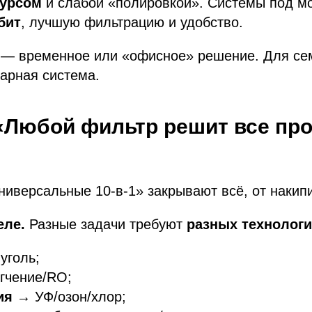
урсом
и слабой «полировкой». Системы под м
бит
, лучшую фильтрацию и удобство.
— временное или «офисное» решение. Для сем
арная система.
«Любой фильтр решит все пр
иверсальные 10-в-1» закрывают всё, от накипи
еле.
Разные задачи требуют
разных технолог
уголь;
гчение/RO;
ия
→ УФ/озон/хлор;