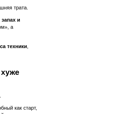
шняя трата.
 запах и
ом», а
са техники
,
 хуже
.
обный как старт,