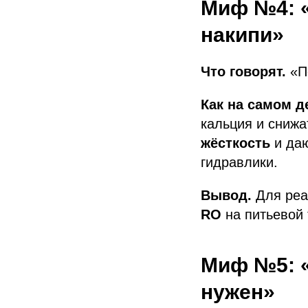
Миф №4: «
накипи»
Что говорят.
«По
Как на самом д
кальция и снижа
жёсткость
и да
гидравлики.
Вывод.
Для реа
RO
на питьевой 
Миф №5: «
нужен»