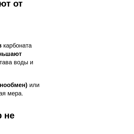
ют от
в
карбоната
еньшают
става воды и
онообмен)
или
ая мера.
 не