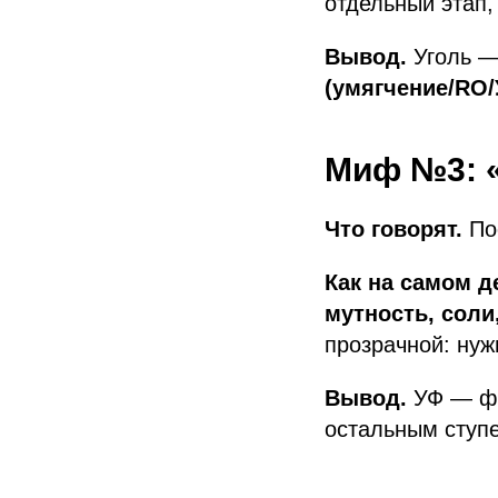
отдельный этап,
Вывод.
Уголь —
(умягчение/RO/
Миф №3: 
Что говорят.
Пос
Как на самом д
мутность, соли
прозрачной: нуж
Вывод.
УФ — фи
остальным ступ