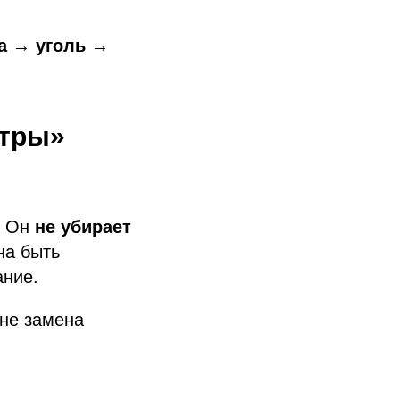
а → уголь →
ьтры»
. Он
не убирает
на быть
ание.
не замена