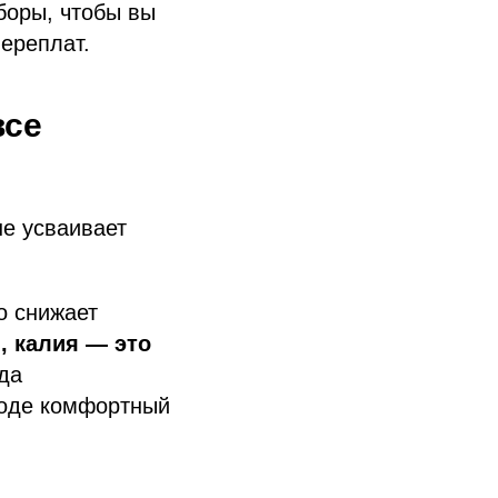
боры, чтобы вы
переплат.
все
е усваивает
о снижает
, калия — это
гда
воде комфортный