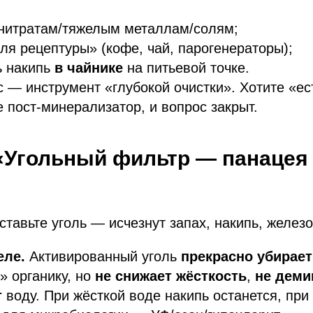
 нитратам/тяжелым металлам/солям;
ля рецептуры» (кофе, чай, парогенераторы);
ь накипь
в чайнике
на питьевой точке.
 — инструмент «глубокой очистки». Хотите «е
е пост-минерализатор, и вопрос закрыт.
Угольный фильтр — панацея 
тавьте уголь — исчезнут запах, накипь, железо
еле.
Активированный уголь
прекрасно убирает
» органику, но
не снижает жёсткость
,
не деми
т
воду. При жёсткой воде накипь останется, при